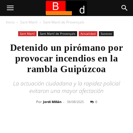
Inicio
Sant Martí
Sant Martí de Provençals
Sant Martí
Sant Martí de Provençals
Actualidad
Sucesos
Detenido un pirómano por
provocar incendios en la
rambla Guipúzcoa
La actuación ciudadana y la rapidez policial
evitaron una mayor afectación
Por
Jordi Millán
-
06/08/2025
0