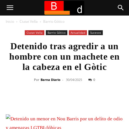
Inicio
Ciutat Vella
Barrio Gótico
Ciutat Vella
Barrio Gótico
Actualidad
Sucesos
Detenido tras agredir a un
hombre con un machete en
la cabeza en el Gòtic
Por
Barna Diario
-
30/04/2025
0