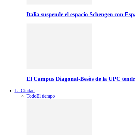
Italia suspende el espacio Schengen con Es
El Campus Diagonal-Besòs de la UPC tendr
La Ciudad
Todo
El tiempo