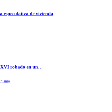
a especulativa de vivienda
lo XVI robado en un…
anismo