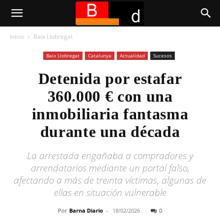
Inicio
Baix Llobregat
Baix Llobregat
Catalunya
Actualidad
Sucesos
Detenida por estafar
360.000 € con una
inmobiliaria fantasma
durante una década
La arrestada engañaba a compradores y
arrendatarios mediante un portal falso,
afectando a más de treinta víctimas, algunas de
ellas en situación vulnerable
Por
Barna Diario
-
18/02/2026
0