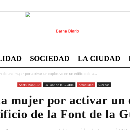
LIDAD
SOCIEDAD
LA CIUDAD
Barna
ida una mujer por activar un explosivo en un edificio de la...
Sants-Montjuïc
La Font de la Guatlla
Actualidad
Sucesos
a mujer por activar un 
Diario
ificio de la Font de la G