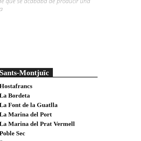
 de que se acababa de producir una
da
Sants-Montjuïc
Hostafrancs
La Bordeta
La Font de la Guatlla
La Marina del Port
La Marina del Prat Vermell
Poble Sec