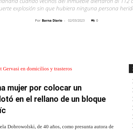
 mañana cuando vecinos del inmueble alertaron al 112
uerte explosión sin que hubiera ninguna persona heri
Por
Barna Diario
-
02/03/2023
0
Cuota
a mujer por colocar un
otó en el rellano de un bloque
ïc
la Dobrowolski, de 40 años, como presunta autora de