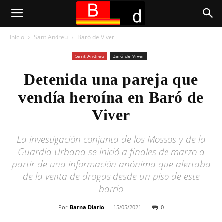
Inicio
Sant Andreu
Baró de Viver
Sant Andreu
Baró de Viver
Detenida una pareja que
vendía heroína en Baró de
Viver
La investigación conjunta de los Mossos y de la
Guardia Urbana se inició a finales de marzo a
partir de una información anónima que alertaba
de la venta de drogas desde un piso de este
barrio
Por
Barna Diario
-
15/05/2021
0