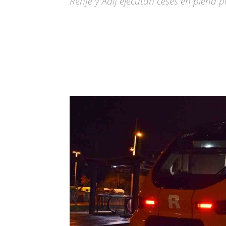
Renfe y Adif ejecutan ceses en plena pr