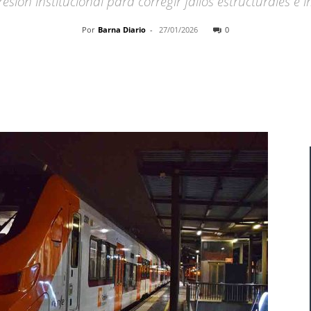
esión institucional para corregir fallos estructurales e
Por
Barna Diario
-
27/01/2026
0
Cuota