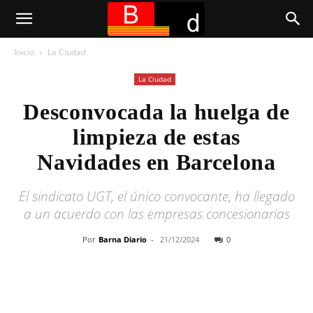
Inicio
La Ciudad
La Ciudad
Desconvocada la huelga de
limpieza de estas
Navidades en Barcelona
El sindicato UGT, el único convocante, ha llegado
a un acuerdo con las empresas concesionarias
Por
Barna Diario
-
21/12/2024
0