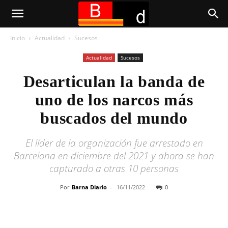
Inicio
Actualidad
Sucesos
Actualidad
Sucesos
Desarticulan la banda de
uno de los narcos más
buscados del mundo
El líder de la organización fue arrestado en
Barcelona en diciembre del 2021 y ahora se han
capturado a otras 10 personas
Por
Barna Diario
-
16/11/2022
0