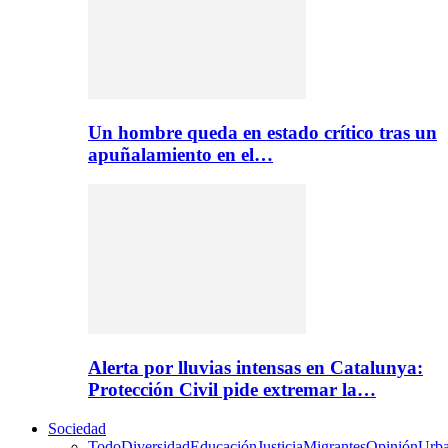
Un hombre queda en estado crítico tras un
apuñalamiento en el…
Alerta por lluvias intensas en Catalunya:
Protección Civil pide extremar la…
Sociedad
Todo
Diversidad
Educación
Justicia
Migrantes
Opinión
Urb