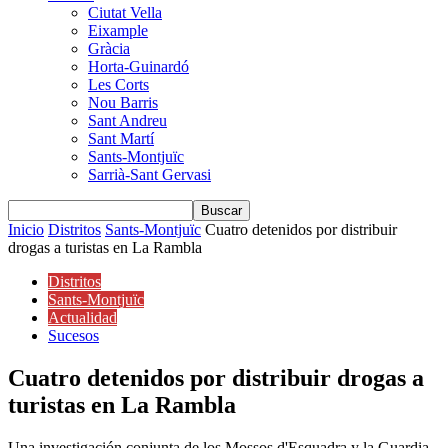
Ciutat Vella
Eixample
Gràcia
Horta-Guinardó
Les Corts
Nou Barris
Sant Andreu
Sant Martí
Sants-Montjuïc
Sarrià-Sant Gervasi
Inicio
Distritos
Sants-Montjuïc
Cuatro detenidos por distribuir
drogas a turistas en La Rambla
Distritos
Sants-Montjuïc
Actualidad
Sucesos
Cuatro detenidos por distribuir drogas a
turistas en La Rambla
Una investigación conjunta de los Mossos d'Esquadra y la Guardia