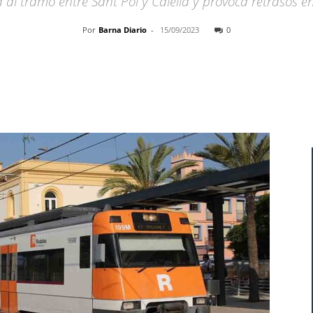
ta al tramo entre Sant Pol y Calella y provoca retrasos en
Por
Barna Diario
-
15/09/2023
0
Cuota