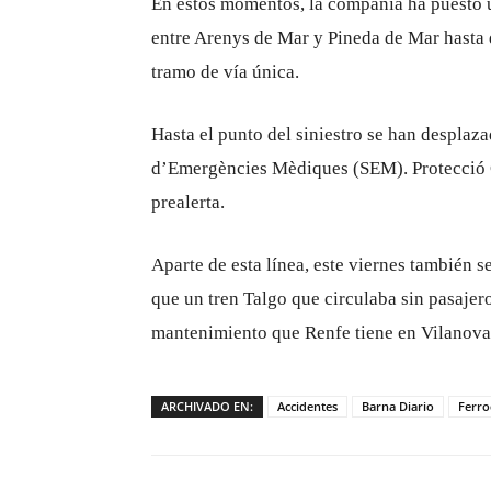
En estos momentos, la compañía ha puesto un
entre Arenys de Mar y Pineda de Mar hasta q
tramo de vía única.
Hasta el punto del siniestro se han despla
d’Emergències Mèdiques (SEM). Protecció Ci
prealerta.
Aparte de esta línea, este viernes también 
que un tren Talgo que circulaba sin pasajeros
mantenimiento que Renfe tiene en Vilanova i
ARCHIVADO EN:
Accidentes
Barna Diario
Ferro