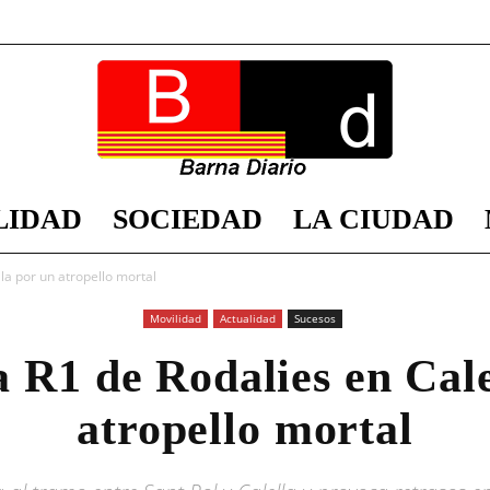
LIDAD
SOCIEDAD
LA CIUDAD
Barna
la por un atropello mortal
Movilidad
Actualidad
Sucesos
a R1 de Rodalies en Cale
Diario
atropello mortal