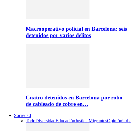
Macrooperativo policial en Barcelona: seis
detenidos por varios delitos
Cuatro detenidos en Barcelona por robo
de cableado de cobre en…
Sociedad
Todo
Diversidad
Educación
Justicia
Migrantes
Opinión
Urb