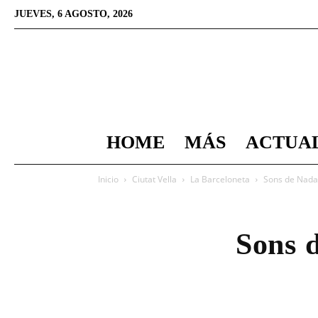
JUEVES, 6 AGOSTO, 2026
HOME
MÁS
ACTUA
Inicio
Ciutat Vella
La Barceloneta
Sons de Nadal:
Sons 