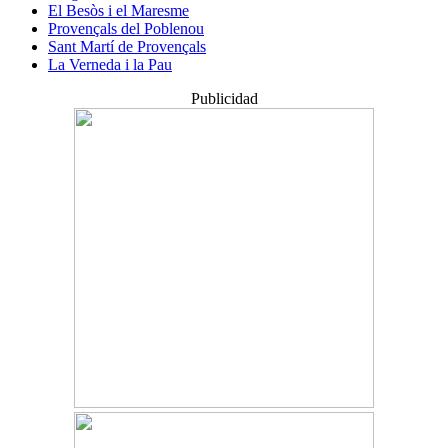
El Besòs i el Maresme
Provençals del Poblenou
Sant Martí de Provençals
La Verneda i la Pau
Publicidad