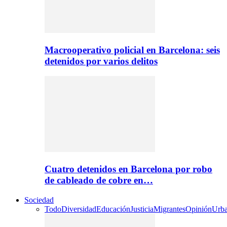
Macrooperativo policial en Barcelona: seis
detenidos por varios delitos
Cuatro detenidos en Barcelona por robo
de cableado de cobre en…
Sociedad
Todo
Diversidad
Educación
Justicia
Migrantes
Opinión
Urb