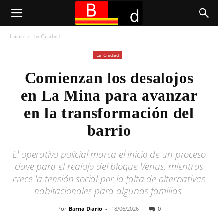
Inicio
La Ciudad
La Ciudad
Comienzan los desalojos
en La Mina para avanzar
en la transformación del
barrio
El operativo policial marca el inicio de un proceso
clave para el realojo del bloque Venus, mientras
crece la tensión social por la falta de alternativas
habitacionales para algunas familias.
Por
Barna Diario
-
18/06/2026
0