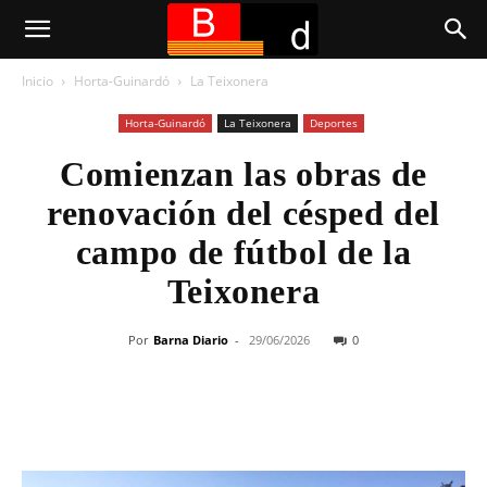
Inicio
Horta-Guinardó
La Teixonera
Horta-Guinardó
La Teixonera
Deportes
Comienzan las obras de
renovación del césped del
campo de fútbol de la
Teixonera
Por
Barna Diario
-
29/06/2026
0