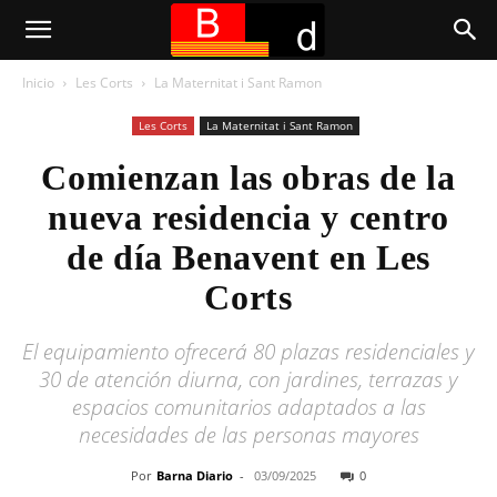
Inicio
Les Corts
La Maternitat i Sant Ramon
Les Corts
La Maternitat i Sant Ramon
Comienzan las obras de la
nueva residencia y centro
de día Benavent en Les
Corts
El equipamiento ofrecerá 80 plazas residenciales y
30 de atención diurna, con jardines, terrazas y
espacios comunitarios adaptados a las
necesidades de las personas mayores
Por
Barna Diario
-
03/09/2025
0