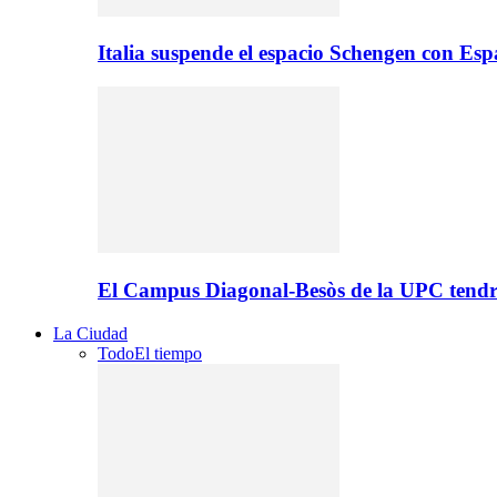
Italia suspende el espacio Schengen con Es
El Campus Diagonal-Besòs de la UPC tendr
La Ciudad
Todo
El tiempo