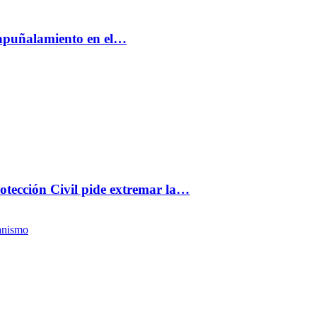
 apuñalamiento en el…
rotección Civil pide extremar la…
anismo