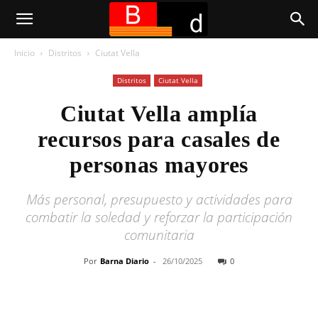
Inicio
Distritos
Ciutat Vella
Distritos
Ciutat Vella
Ciutat Vella amplía
recursos para casales de
personas mayores
Más personal, presupuesto y actividades para
combatir la soledad y reforzar la participación
comunitaria
Por
Barna Diario
-
26/10/2025
0