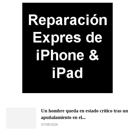
Un hombre queda en estado crítico tras un
apuñalamiento en el...
07/08/2026