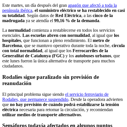
Este martes, un día después del gran
apagón que afectó a toda la
península ibérica
,
el suministro eléctrico se ha restablecido en casi
su totalidad
. Según datos de
Red Eléctrica
, a las
cinco de la
madrugada
ya se atendía el
99,16 % de la demanda
.
La
normalidad
comienza a restablecerse en todos los servicios
esenciales.
Las escuelas abren con normalidad
, al igual que
los
hospitales
, que funcionan a pleno rendimiento. El
metro de
Barcelona
, que se mantuvo operativo durante toda la noche,
circula
con total normalidad
, al igual que los
Ferrocarriles de la
Generalitat de Catalunya (FGC)
y los
autobuses urbanos
, que
este lunes fueron la única alternativa de transporte para muchos
ciudadanos.
Rodalies sigue paralizado sin previsión de
reanudación
El principal problema sigue siendo
el servicio ferroviario de
Rodalies, que permanece suspendido
. Desde la operadora advierten
que
no hay previsión de cuándo podrá estabilizarse la tensión
eléctrica
necesaria para retomar la circulación, y recomiendan
utilizar medios de transporte alternativos
.
Semáforos todavía afectados en algunos puntos