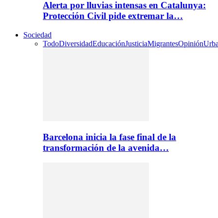
Alerta por lluvias intensas en Catalunya:
Protección Civil pide extremar la…
Sociedad
Todo
Diversidad
Educación
Justicia
Migrantes
Opinión
Urb
Barcelona inicia la fase final de la
transformación de la avenida…