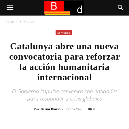
Inicio
El Mundo
El Mundo
Catalunya abre una nueva
convocatoria para reforzar
la acción humanitaria
internacional
El Gobierno impulsa convenios con entidades
para responder a crisis globales
Por
Barna Diario
-
27/05/2026
0