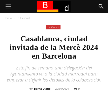
Inicio
La Ciudad
La Ciudad
Casablanca, ciudad
invitada de la Mercè 2024
en Barcelona
Este fin de semana una delegación del
Ayuntamiento va a la ciudad marroquí para
empezar a definir los detalles de la colaboración
Por
Barna Diario
-
20/01/2024
0