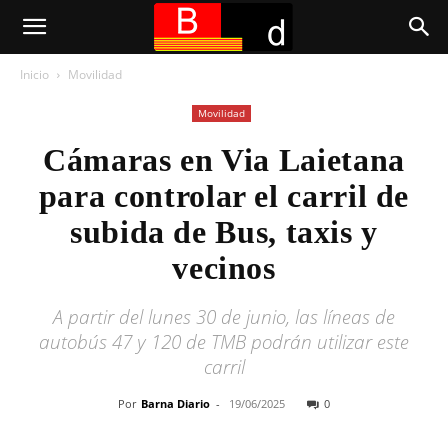
Inicio
Movilidad
Movilidad
Cámaras en Via Laietana
para controlar el carril de
subida de Bus, taxis y
vecinos
A partir del lunes 30 de junio, las líneas de
autobús 47 y 120 de TMB podrán utilizar este
carril
Por
Barna Diario
-
19/06/2025
0