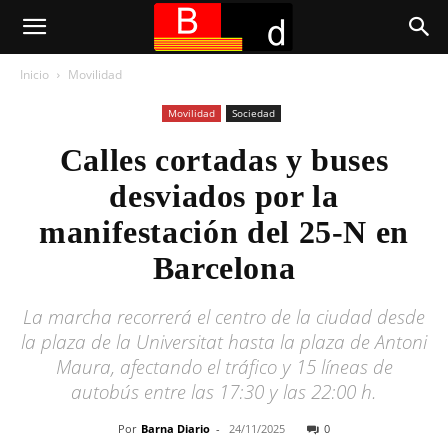
Inicio
Movilidad
Movilidad
Sociedad
Calles cortadas y buses
desviados por la
manifestación del 25-N en
Barcelona
La marcha recorrerá el centro de la ciudad desde
la plaza de la Universitat hasta la plaza de Antoni
Maura, afectando el tráfico y 15 líneas de
autobús entre las 17:30 y las 22:00 h.
Por
Barna Diario
-
24/11/2025
0