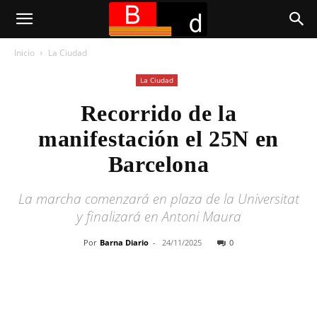
Inicio
La Ciudad
La Ciudad
Recorrido de la
manifestación el 25N en
Barcelona
La marcha comenzará en plaza de la Universitat
y finalizará en Antoni Maura
Por
Barna Diario
-
24/11/2025
0