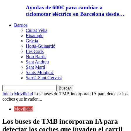
Ayudas de 600€ para cambiar a
ciclomotor eléctrico en Barcelona desde…
Barrios
Ciutat Vella
Eixample
Gràcia
Horta-Guinardó
Les Corts
Nou Barris
Sant Andreu
Sant Martí
Sants-Montjuïc
Sarrià-Sant Gervasi
Inicio
Movilidad
Los buses de TMB incorporan IA para detectar los
coches que invaden...
Movilidad
Los buses de TMB incorporan IA para
detectar los coches que invaden el carril