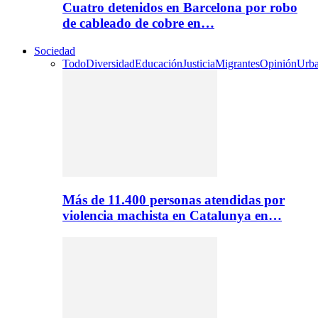
Cuatro detenidos en Barcelona por robo
de cableado de cobre en…
Sociedad
Todo
Diversidad
Educación
Justicia
Migrantes
Opinión
Urb
Más de 11.400 personas atendidas por
violencia machista en Catalunya en…