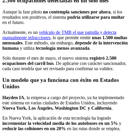
2.500 ocupaciones detectadas en un solo mes
Aunque la fase piloto
no contempla sanciones por ahora
, si los
resultados son positivos, el sistema
podría utilizarse para multar
en el futuro.
Actualmente, es un
vehículo de TMB el que patrulla y detecta
manualmente infracciones
, lo que permite emitir
unas 1.500 multas
mensuales
. Este método, sin embargo,
depende de la intervención
humana
y utiliza
tecnología menos avanzada
.
Solo durante el mes de mayo, el nuevo sistema
registró 2.500
ocupaciones del carril bus
. De aplicarse con carácter sancionador,
cada caso tendría que ser revisado para confirmar su validez.
Un modelo que ya funciona con éxito en Estados
Unidos
Hayden IA
, la empresa a cargo del proyecto, ya ha implementado
este sistema en varias ciudades de Estados Unidos, incluyendo
Nueva York, Los Ángeles, Washington DC y California
.
En Nueva York, la aplicación de esta tecnología ha logrado
incrementar la velocidad media de los autobuses en un 5%
y
reducir las colisiones en un 20%
en las rutas donde se emplea.