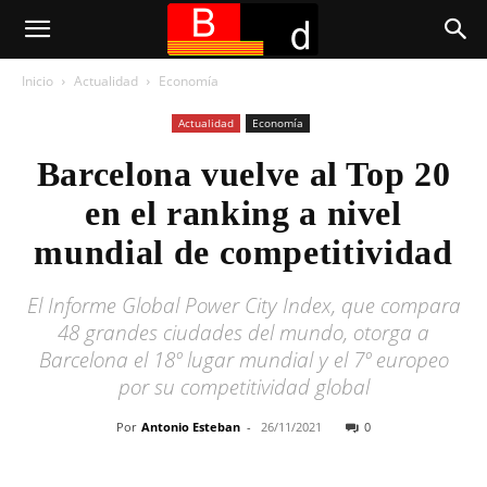
Inicio
Actualidad
Economía
Actualidad
Economía
Barcelona vuelve al Top 20
en el ranking a nivel
mundial de competitividad
El Informe Global Power City Index, que compara
48 grandes ciudades del mundo, otorga a
Barcelona el 18º lugar mundial y el 7º europeo
por su competitividad global
Por
Antonio Esteban
-
26/11/2021
0