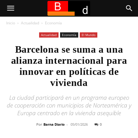
Inicio
Actualidad
Economía
Actualidad
Economía
El Mundo
Barcelona se suma a una
alianza internacional para
innovar en políticas de
vivienda
La ciudad participará en un programa europeo
de cooperación con municipios de Norteamérica y
Europa centrado en la vivienda asequible
Por
Barna Diario
-
05/01/2026
0