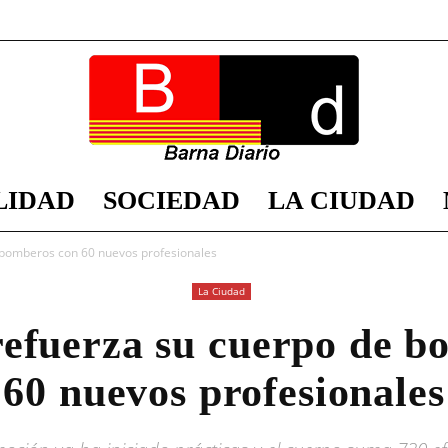
LIDAD
SOCIEDAD
LA CIUDAD
Barna
 bomberos con 60 nuevos profesionales
La Ciudad
refuerza su cuerpo de b
Diario
60 nuevos profesionales