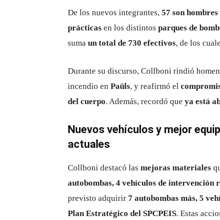
De los nuevos integrantes,
57 son hombres 
prácticas
en los distintos
parques de bombe
suma
un total de 730 efectivos
, de los cual
Durante su discurso, Collboni rindió homen
incendio en
Paüls
, y reafirmó el
compromiso
del cuerpo
. Además, recordó que
ya está a
Nuevos vehículos y mejor equip
actuales
Collboni destacó las
mejoras materiales
qu
autobombas, 4 vehículos de intervención 
previsto adquirir
7 autobombas más, 5 vehí
Plan Estratégico del SPCPEIS
. Estas acci