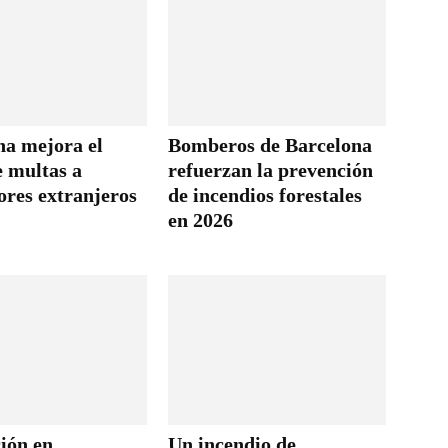
na mejora el
Bomberos de Barcelona
e multas a
refuerzan la prevención
ores extranjeros
de incendios forestales
en 2026
ión en
Un incendio de