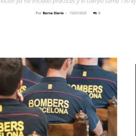
ción ya ha iniciado prácticas y el cuerpo suma 730 efe
Por
Barna Diario
-
15/07/2025
0
Cuota