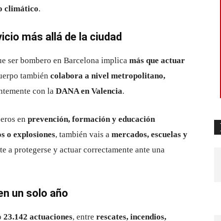
o climático
.
cio más allá de la ciudad
que ser bombero en Barcelona implica
más que actuar
cuerpo también
colabora a nivel metropolitano,
entemente con la
DANA en Valencia
.
beros en
prevención, formación y educación
os o explosiones
, también vais a
mercados, escuelas y
te a protegerse y actuar correctamente ante una
en un solo año
o
23.142 actuaciones
, entre
rescates, incendios,