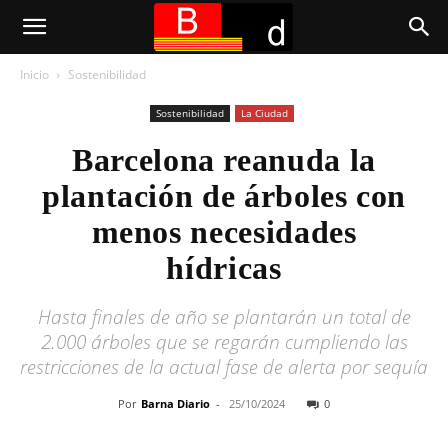
Inicio
Sostenibilidad
Sostenibilidad
La Ciudad
Barcelona reanuda la
plantación de árboles con
menos necesidades
hídricas
Hasta finales de año se plantarán un total de
2.000 árboles que se regarán cumpliendo las
restricciones de la actual fase de alerta por sequía
Por
Barna Diario
-
25/10/2024
0