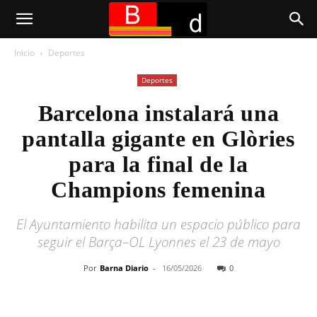
Inicio
Deportes
Deportes
Barcelona instalará una
pantalla gigante en Glòries
para la final de la
Champions femenina
El Ayuntamiento habilita un espacio público para
seguir el Barça–OL Lyonnes el 23 de mayo
Por
Barna Diario
-
16/05/2026
0