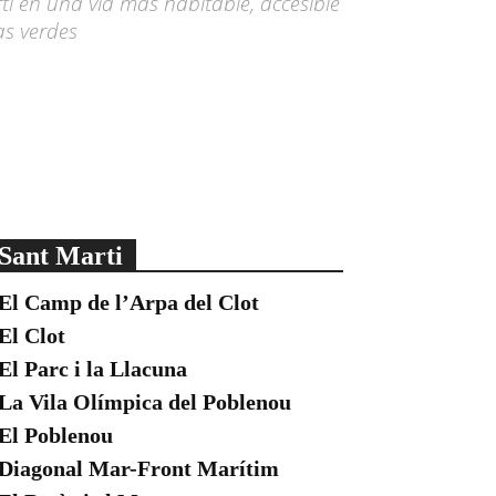
í en una vía más habitable, accesible
as verdes
Sant Marti
El Camp de l’Arpa del Clot
El Clot
El Parc i la Llacuna
La Vila Olímpica del Poblenou
El Poblenou
Diagonal Mar-Front Marítim