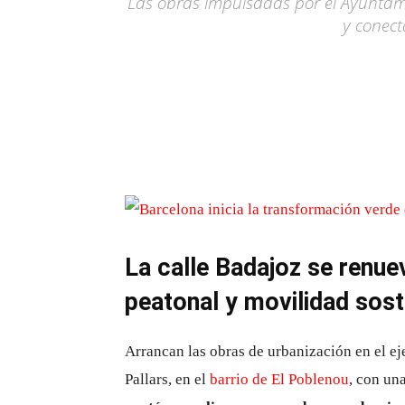
Las obras impulsadas por el Ayuntami
y conect
La calle Badajoz se renu
peatonal y movilidad sost
Arrancan las obras de urbanización en el ej
Pallars, en el
barrio de El Poblenou
, con un