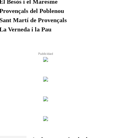
El Besòs i el Maresme
Provençals del Poblenou
Sant Martí de Provençals
La Verneda i la Pau
Publicidad