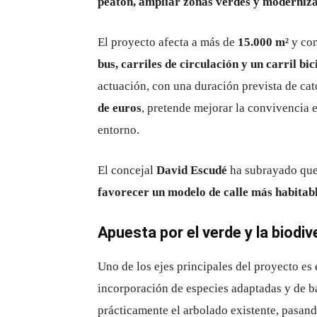
peatón, ampliar zonas verdes y moderniza
El proyecto afecta a más de
15.000 m²
y con
bus, carriles de circulación y un carril bic
actuación, con una duración prevista de ca
de euros
, pretende mejorar la convivencia e
entorno.
El concejal
David Escudé
ha subrayado que 
favorecer un modelo de calle más habitab
Apuesta por el verde y la biodi
Uno de los ejes principales del proyecto es
incorporación de especies adaptadas y de ba
prácticamente el arbolado existente, pasan