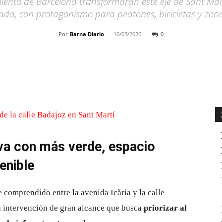
ento de Barcelona transformarán este eje de Sant Mart
ada, con protagonismo para peatones, bicicletas y zon
Por
Barna Diario
-
10/05/2026
0
Cuota
eva con más verde, espacio
enible
e comprendido entre la avenida Icària y la calle
a intervención de gran alcance que busca
priorizar al