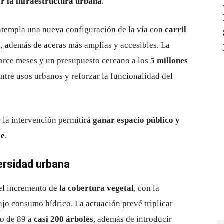
r la infraestructura urbana
.
templa una nueva configuración de la vía con
carril
i
, además de aceras más amplias y accesibles. La
torce meses y un presupuesto cercano a los
5 millones
ntre usos urbanos y reforzar la funcionalidad del
la intervención permitirá
ganar espacio público y
le
.
versidad urbana
 el incremento de la
cobertura vegetal
, con la
jo consumo hídrico. La actuación prevé triplicar
do de 89 a
casi 200 árboles
, además de introducir