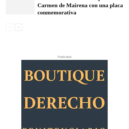
Carmen de Mairena con una placa
conmemorativa
Publicidad