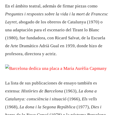
En el ámbito teatral, además de firmar piezas como
Preguntes i respostes sobre la vida i la mort de Francesc
Layret
, abogado de los obreros de Catalunya (1970) o
una adaptación para el escenario del Tirant lo Blanc
(1980), fue fundadora, con Ricard Salvat, de la Escuela
de Arte Dramático Adrià Gual en 1959, donde hizo de
profesora, directora y actriz.
La lista de sus publicaciones de ensayo también es
extensa:
Històries de Barcelona
(1963),
La dona a
Catalunya: consciència i situació
(1966),
Els vells
(1968),
La dona i la Segona República
(1977),
Dies i
hores de la Nova Cançó
(1978) o la póstuma
Barcelona