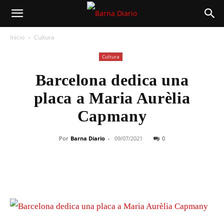
Inicio
Cultura
Cultura
Barcelona dedica una
placa a Maria Aurèlia
Capmany
Por
Barna Diario
-
09/07/2021
0