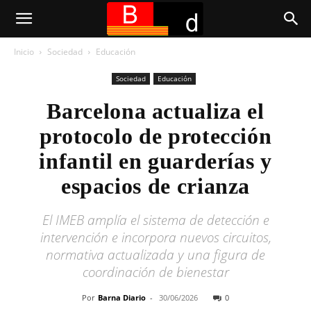
Inicio
Sociedad
Educación
Sociedad
Educación
Barcelona actualiza el
protocolo de protección
infantil en guarderías y
espacios de crianza
El IMEB amplía el sistema de detección e
intervención e incorpora nuevos circuitos,
normativa actualizada y una figura de
coordinación de bienestar
Por
Barna Diario
-
30/06/2026
0