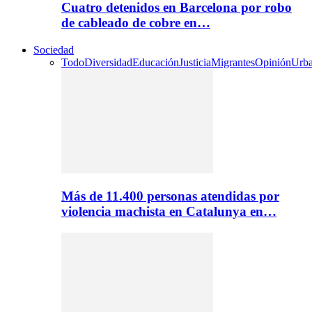
Cuatro detenidos en Barcelona por robo
de cableado de cobre en…
Sociedad
Todo
Diversidad
Educación
Justicia
Migrantes
Opinión
Urb
Más de 11.400 personas atendidas por
violencia machista en Catalunya en…