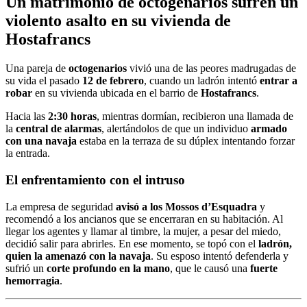
Un matrimonio de octogenarios sufren un
violento asalto en su vivienda de
Hostafrancs
Una pareja de
octogenarios
vivió una de las peores madrugadas de
su vida el pasado
12 de febrero
, cuando un ladrón intentó
entrar a
robar
en su vivienda ubicada en el barrio de
Hostafrancs
.
Hacia las
2:30 horas
, mientras dormían, recibieron una llamada de
la
central de alarmas
, alertándolos de que un individuo
armado
con una navaja
estaba en la terraza de su dúplex intentando forzar
la entrada.
El enfrentamiento con el intruso
La empresa de seguridad
avisó a los Mossos d’Esquadra
y
recomendó a los ancianos que se encerraran en su habitación. Al
llegar los agentes y llamar al timbre, la mujer, a pesar del miedo,
decidió salir para abrirles. En ese momento, se topó con el
ladrón,
quien la amenazó con la navaja
. Su esposo intentó defenderla y
sufrió un
corte profundo en la mano
, que le causó una
fuerte
hemorragia
.