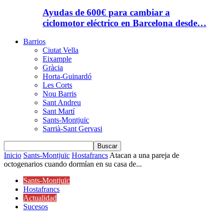
Ayudas de 600€ para cambiar a
ciclomotor eléctrico en Barcelona desde…
Barrios
Ciutat Vella
Eixample
Gràcia
Horta-Guinardó
Les Corts
Nou Barris
Sant Andreu
Sant Martí
Sants-Montjuïc
Sarrià-Sant Gervasi
Inicio
Sants-Montjuïc
Hostafrancs
Atacan a una pareja de
octogenarios cuando dormían en su casa de...
Sants-Montjuïc
Hostafrancs
Actualidad
Sucesos