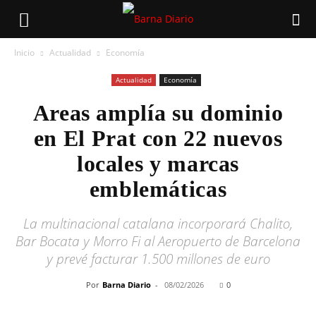
Inicio
Actualidad
Economía
Actualidad
Economía
Areas amplía su dominio
en El Prat con 22 nuevos
locales y marcas
emblemáticas
La multinacional catalana incorporará Chalito,
Bar Bocata y Morro Fi al Aeropuerto de Barcelona
y prevé facturar 1.500 millones de euro
Por
Barna Diario
-
08/02/2026
0