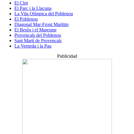
El Clot
El Parc i la Llacuna
La Vila Olímpica del Poblenou
El Poblenou
Diagonal Mar-Front Marítim
El Besòs i el Maresme
Provençals del Poblenou
Sant Martí de Provençals
La Verneda i la Pau
Publicidad