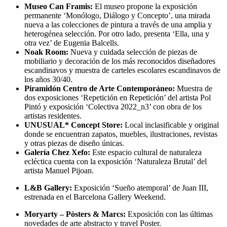
Museo Can Framis:
El museo propone la exposición
permanente ‘Monólogo, Diálogo y Concepto’, una mirada
nueva a las colecciones de pintura a través de una amplia y
heterogénea selección. Por otro lado, presenta ‘Ella, una y
otra vez’ de Eugenia Balcells.
Noak Room:
Nueva y cuidada selección de piezas de
mobiliario y decoración de los más reconocidos diseñadores
escandinavos y muestra de carteles escolares escandinavos de
los años 30/40.
Piramidón Centro de Arte Contemporáneo:
Muestra de
dos exposiciones ‘Repetición en Repetición’ del artista Pol
Pintó y exposición ‘Colectiva 2022_n3’ con obra de los
artistas residentes.
UNUSUAL* Concept Store:
Local inclasificable y original
donde se encuentran zapatos, muebles, ilustraciones, revistas
y otras piezas de diseño únicas.
Galería Chez Xefo:
Este espacio cultural de naturaleza
ecléctica cuenta con la exposición ‘Naturaleza Brutal’ del
artista Manuel Pijoan.
L&B Gallery:
Exposición ‘Sueño atemporal’ de Juan III,
estrenada en el Barcelona Gallery Weekend.
Moryarty – Pòsters & Marcs:
Exposición con las últimas
novedades de arte abstracto y travel Poster.