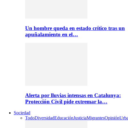
Un hombre queda en estado crítico tras un
apuñalamiento en el…
Alerta por lluvias intensas en Catalunya:
Protección Civil pide extremar la…
Sociedad
Todo
Diversidad
Educación
Justicia
Migrantes
Opinión
Urb