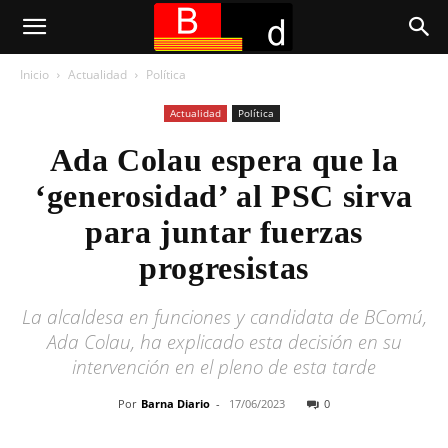
Inicio
Actualidad
Política
Actualidad
Política
Ada Colau espera que la
‘generosidad’ al PSC sirva
para juntar fuerzas
progresistas
La alcaldesa en funciones y candidata de BComú,
Ada Colau, ha explicado esta decisión en su
intervención en el pleno de esta tarde
Por
Barna Diario
-
17/06/2023
0