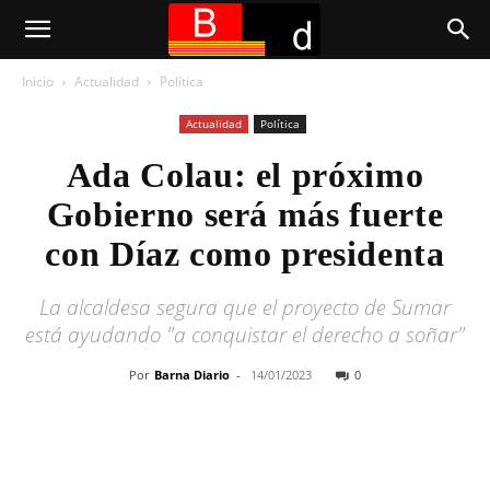
Inicio
Actualidad
Política
Actualidad
Política
Ada Colau: el próximo
Gobierno será más fuerte
con Díaz como presidenta
La alcaldesa segura que el proyecto de Sumar
está ayudando "a conquistar el derecho a soñar"
Por
Barna Diario
-
14/01/2023
0