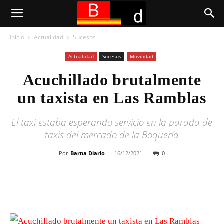
Inicio
Actualidad
Sucesos
Actualidad
Sucesos
Movilidad
Acuchillado brutalmente
un taxista en Las Ramblas
El taxi estaba esperando servicio en la parada de
taxis del mercado de la Boquería
Por
Barna Diario
-
16/12/2021
0