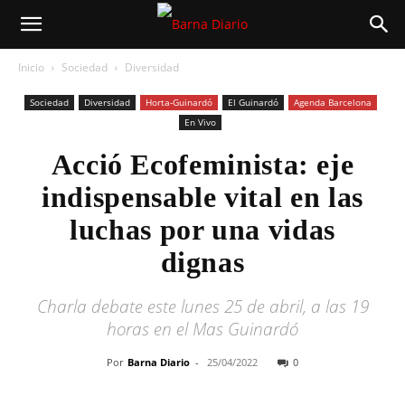
Inicio
Sociedad
Diversidad
Sociedad
Diversidad
Horta-Guinardó
El Guinardó
Agenda Barcelona
En Vivo
Acció Ecofeminista: eje
indispensable vital en las
luchas por una vidas
dignas
Charla debate este lunes 25 de abril, a las 19
horas en el Mas Guinardó
Por
Barna Diario
-
25/04/2022
0