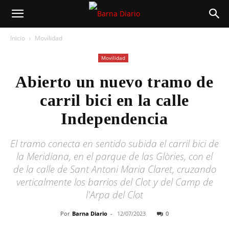
Inicio
Movilidad
Movilidad
Abierto un nuevo tramo de
carril bici en la calle
Independencia
El tramo conecta en sentido subida el carril bici de
la Meridiana, en el parque de las Glòries, con el
de la calle de Sant Antoni Maria Claret, cruzando
verticalmente los barrios del Clot y del Camp de
l'Arpa del Clot
Por
Barna Diario
-
12/07/2023
0