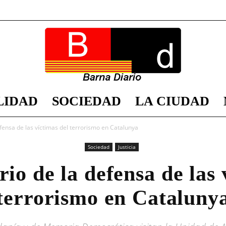
LIDAD
SOCIEDAD
LA CIUDAD
Barna
efensa de las víctimas del terrorismo en Catalunya
Sociedad
Justicia
rio de la defensa de las 
Diario
terrorismo en Cataluny