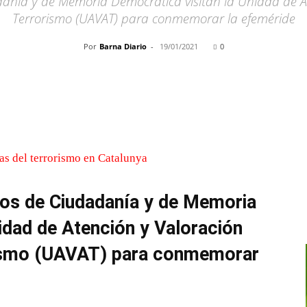
anía y de Memoria Democrática visitan la Unidad de A
Terrorismo (UAVAT) para conmemorar la efeméride
Por
Barna Diario
-
19/01/2021
0
Cuota
os de Ciudadanía y de Memoria
idad de Atención y Valoración
rismo (UAVAT) para conmemorar