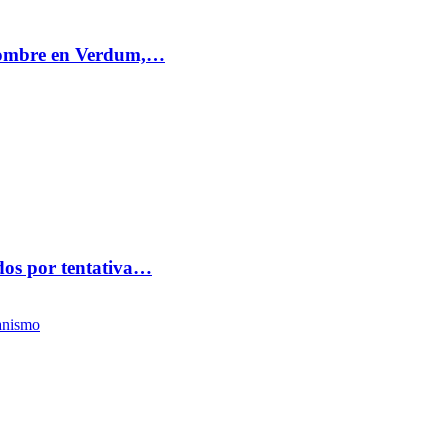
 hombre en Verdum,…
idos por tentativa…
anismo