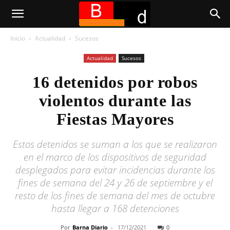
Inicio
Actualidad
Sucesos
Actualidad
Sucesos
16 detenidos por robos
violentos durante las
Fiestas Mayores
Estos detenidos se suman a los que se realizaron
en el marco de los dispositivos de seguridad
desplegados para evitar incidencias durante los
fines de semana del 24 y 26 de septiembre y el
resto de los fines de semana del mes de octubre
hasta llegar a 168 detenciones
Por
Barna Diario
-
17/12/2021
0