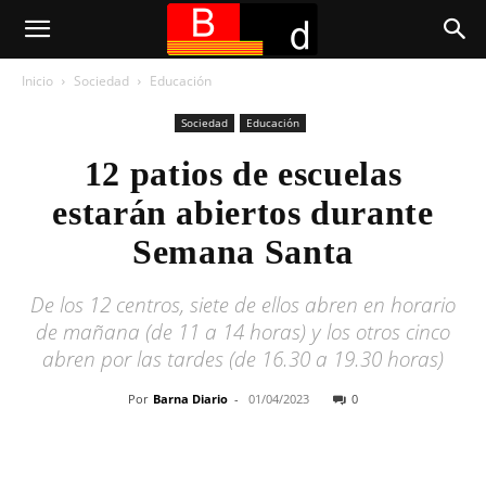
Inicio
Sociedad
Educación
Sociedad
Educación
12 patios de escuelas
estarán abiertos durante
Semana Santa
De los 12 centros, siete de ellos abren en horario
de mañana (de 11 a 14 horas) y los otros cinco
abren por las tardes (de 16.30 a 19.30 horas)
Por
Barna Diario
-
01/04/2023
0