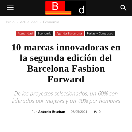
Inicio
Actualidad
Economía
Actualidad
Economía
Agenda Barcelona
Ferias y Congresos
10 marcas innovadoras en
la segunda edición del
Barcelona Fashion
Forward
De los proyectos seleccionados, un 60% son
liderados por mujeres y un 40% por hombres
Por
Antonio Esteban
-
06/05/2021
0