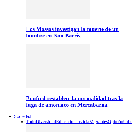
Los Mossos investigan la muerte de un
hombre en Nou Barris,…
Bonfred restablece la normalidad tras la
fuga de amoniaco en Mercabarna
Sociedad
Todo
Diversidad
Educación
Justicia
Migrantes
Opinión
Urb