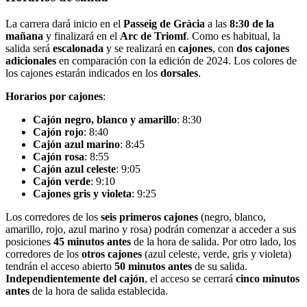
La carrera dará inicio en el
Passeig de Gràcia
a las
8:30 de la
mañana
y finalizará en el
Arc de Triomf
. Como es habitual, la
salida será
escalonada
y se realizará en
cajones
, con
dos cajones
adicionales
en comparación con la edición de 2024. Los colores de
los cajones estarán indicados en los
dorsales
.
Horarios por cajones
:
Cajón negro, blanco y amarillo
: 8:30
Cajón rojo
: 8:40
Cajón azul marino
: 8:45
Cajón rosa
: 8:55
Cajón azul celeste
: 9:05
Cajón verde
: 9:10
Cajones gris y violeta
: 9:25
Los corredores de los
seis primeros cajones
(negro, blanco,
amarillo, rojo, azul marino y rosa) podrán comenzar a acceder a sus
posiciones
45 minutos antes
de la hora de salida. Por otro lado, los
corredores de los
otros cajones
(azul celeste, verde, gris y violeta)
tendrán el acceso abierto
50 minutos antes
de su salida.
Independientemente del cajón
, el acceso se cerrará
cinco minutos
antes
de la hora de salida establecida.