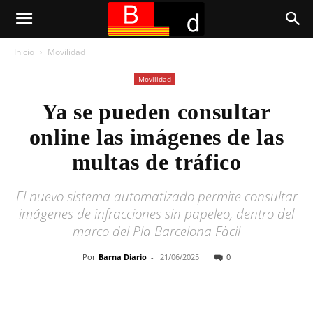
Inicio
Movilidad
Movilidad
Ya se pueden consultar
online las imágenes de las
multas de tráfico
El nuevo sistema automatizado permite consultar
imágenes de infracciones sin papeleo, dentro del
marco del Pla Barcelona Fàcil
Por
Barna Diario
-
21/06/2025
0