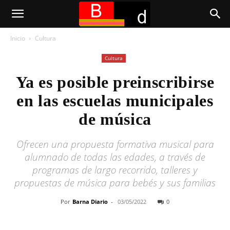
Inicio
Cultura
Cultura
Ya es posible preinscribirse
en las escuelas municipales
de música
Ofrecen una propuesta formativa musical para
alumnado de todas las edades, a través de
programas de largo recorrido, talleres y
propuestas de música para bebés y sus familias
Por
Barna Diario
-
03/05/2022
0